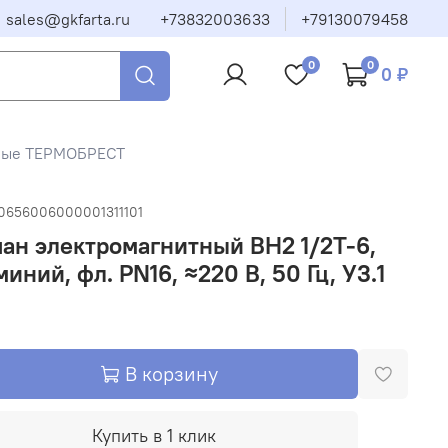
sales@gkfarta.ru
+73832003633
+79130079458
0
0
0 ₽
тные ТЕРМОБРЕСТ
10656006000001311101
ан электромагнитный ВН2 1/2Т-6,
иний, фл. PN16, ≈220 В, 50 Гц, У3.1
В корзину
Купить в 1 клик