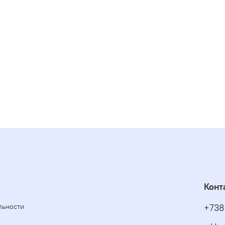
Конт
льности
+738