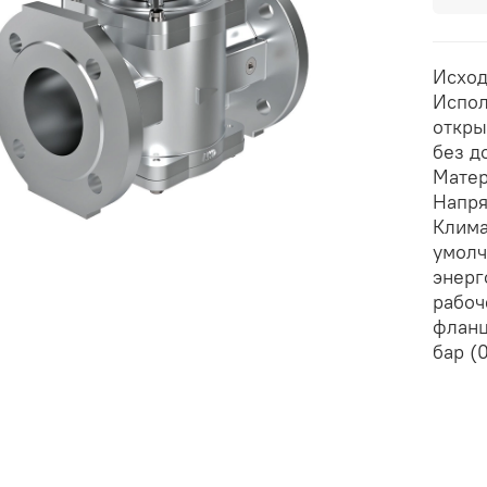
Исход
Испол
откры
без д
Матер
Напря
Клима
умолч
энерг
рабоч
фланц
бар (