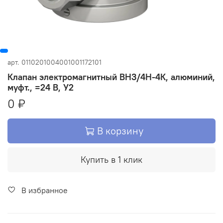
арт.
0110201004001001172101
Клапан электромагнитный ВН3/4Н-4К, алюминий,
муфт., =24 В, У2
0 ₽
В корзину
Купить в 1 клик
В избранное