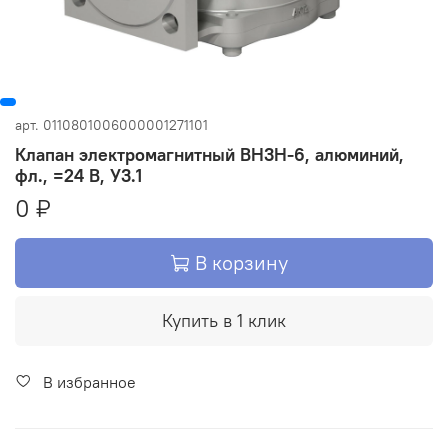
арт.
0110801006000001271101
Клапан электромагнитный ВН3Н-6, алюминий,
фл., =24 В, У3.1
0 ₽
В корзину
Купить в 1 клик
В избранное