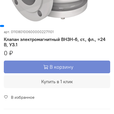
арт.
0110801006000002271101
Клапан электромагнитный ВН3Н-6, ст., фл., =24
В, У3.1
0 ₽
В корзину
Купить в 1 клик
В избранное