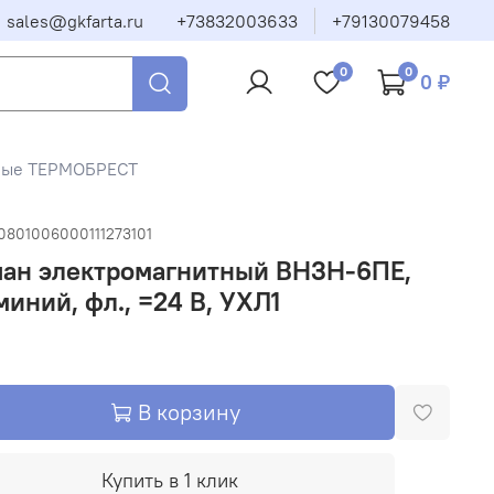
sales@gkfarta.ru
+73832003633
+79130079458
0
0
0 ₽
тные ТЕРМОБРЕСТ
0801006000111273101
пан электромагнитный ВН3Н-6ПЕ,
иний, фл., =24 В, УХЛ1
В корзину
Купить в 1 клик