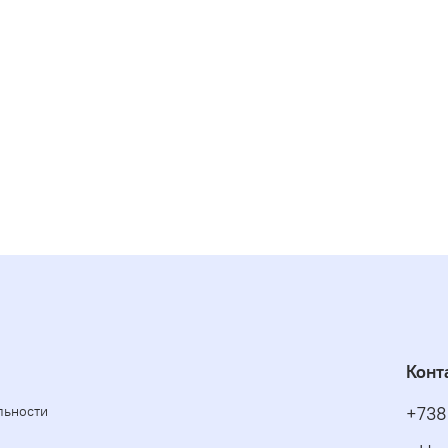
Конт
льности
+738