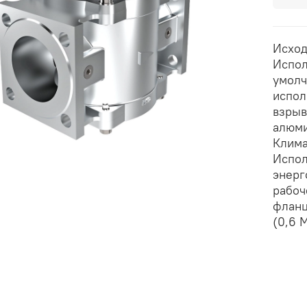
Исход
Испол
умолч
испол
взрыв
алюми
Клима
Испол
энерг
рабоч
фланц
(0,6 