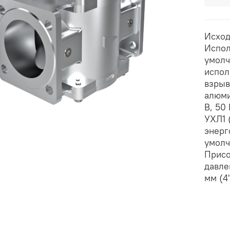
Исход
Испол
умолч
испол
взрыв
алюми
В, 50
УХЛ1 
энерг
умолч
Присо
давле
мм (4