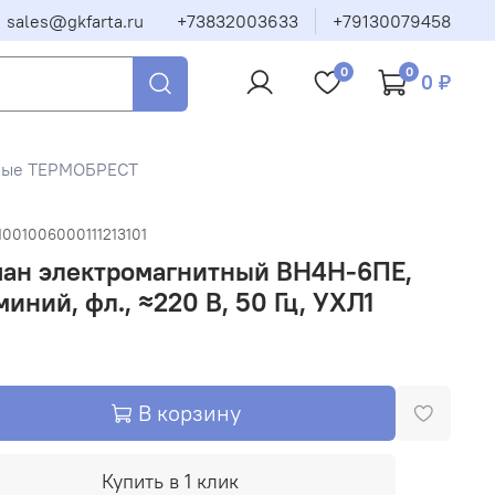
sales@gkfarta.ru
+73832003633
+79130079458
0
0
0 ₽
тные ТЕРМОБРЕСТ
1001006000111213101
пан электромагнитный ВН4Н-6ПЕ,
иний, фл., ≈220 В, 50 Гц, УХЛ1
В корзину
Купить в 1 клик