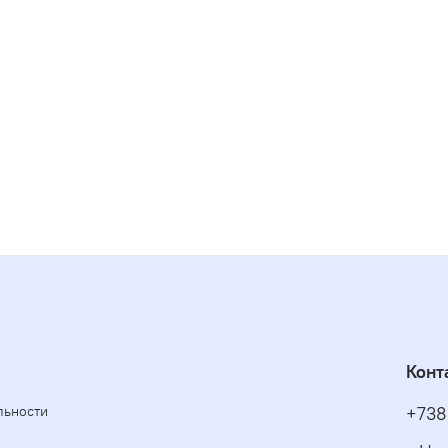
Конт
льности
+738