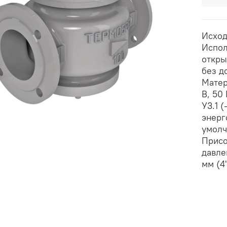
Исход
Испол
откры
без д
Матер
В, 50
У3.1 
энерг
умолч
Присо
давле
мм (4