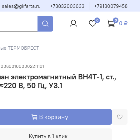
sales@gkfarta.ru
+73832003633
+79130079458
0
0
0 ₽
тные ТЕРМОБРЕСТ
11006001000002211101
ан электромагнитный ВН4Т-1, ст.,
 ≈220 В, 50 Гц, У3.1
В корзину
Купить в 1 клик