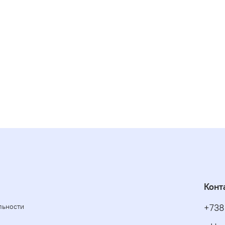
Конт
льности
+738