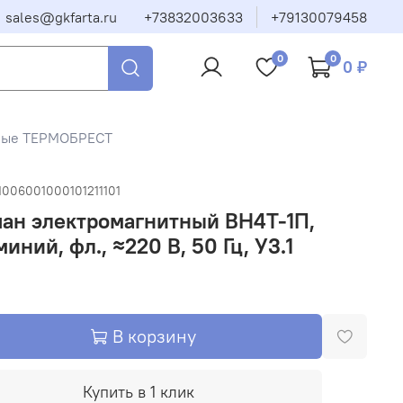
sales@gkfarta.ru
+73832003633
+79130079458
0
0
0 ₽
тные ТЕРМОБРЕСТ
1006001000101211101
ан электромагнитный ВН4Т-1П,
иний, фл., ≈220 В, 50 Гц, У3.1
В корзину
Купить в 1 клик