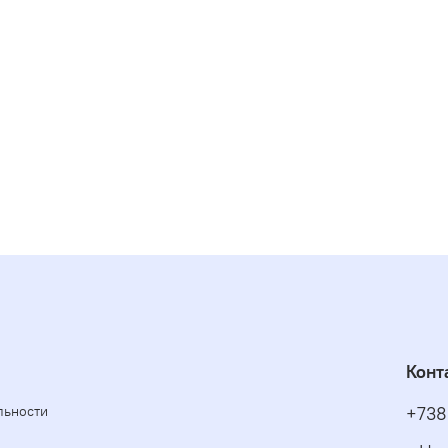
Конт
льности
+738