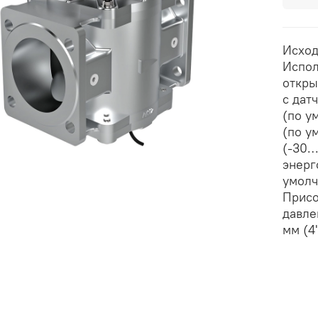
Исход
Испол
откры
с дат
(по у
(по у
(-30…
энерг
умолч
Присо
давле
мм (4