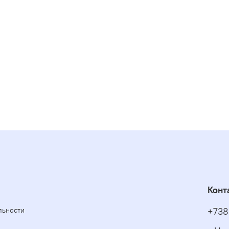
Конт
льности
+738