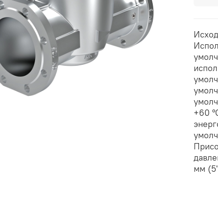
Исход
Испол
умолч
испол
умолч
умолч
умолч
+60 °
энерг
умолч
Присо
давле
мм (5