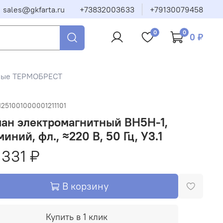
sales@gkfarta.ru
+73832003633
+79130079458
0
0
0 ₽
тные ТЕРМОБРЕСТ
1251001000001211101
ан электромагнитный ВН5Н-1,
иний, фл., ≈220 В, 50 Гц, У3.1
 331 ₽
В корзину
Купить в 1 клик