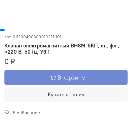
арт.
0112004006000102211101
Клапан электромагнитный ВН8М-6КП, ст., фл.,
≈220 В, 50 Гц, У3.1
0 ₽
В корзину
Купить в 1 клик
В избранное