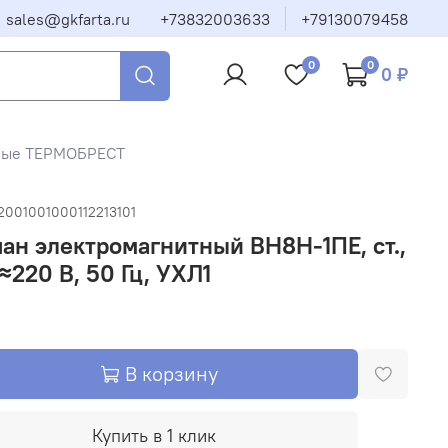
sales@gkfarta.ru
+73832003633
+79130079458
0
0
0 ₽
тные ТЕРМОБРЕСТ
2001001000112213101
ан электромагнитный ВН8Н-1ПЕ, ст.,
 ≈220 В, 50 Гц, УХЛ1
В корзину
Купить в 1 клик