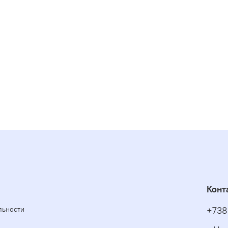
Конт
льности
+738