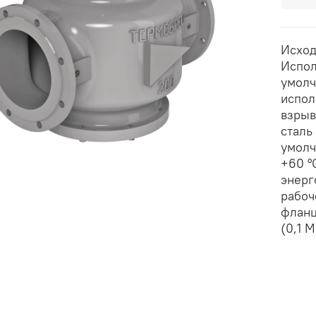
Исход
Испол
умолч
испол
взрыв
сталь
умолч
+60 °
энерг
рабоч
фланц
(0,1 