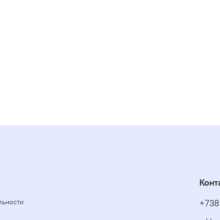
Конт
льности
+738