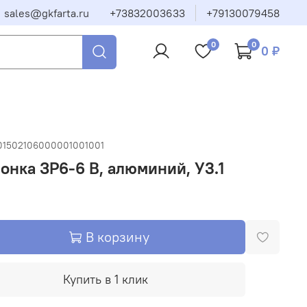
sales@gkfarta.ru
+73832003633
+79130079458
0
0
0 ₽
01502106000001001001
онка ЗР6-6 В, алюминий, У3.1
В корзину
Купить в 1 клик