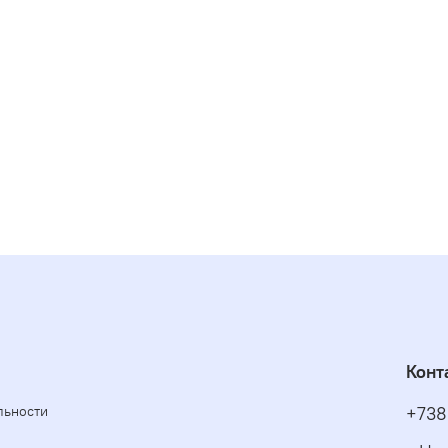
Конт
льности
+738