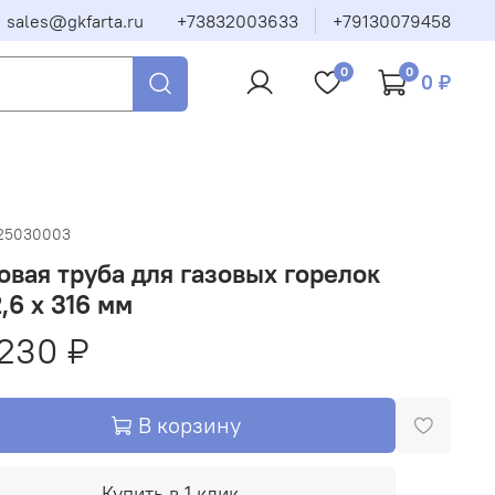
sales@gkfarta.ru
+73832003633
+79130079458
0
0
0 ₽
25030003
вая труба для газовых горелок
,6 x 316 мм
230 ₽
В корзину
Купить в 1 клик