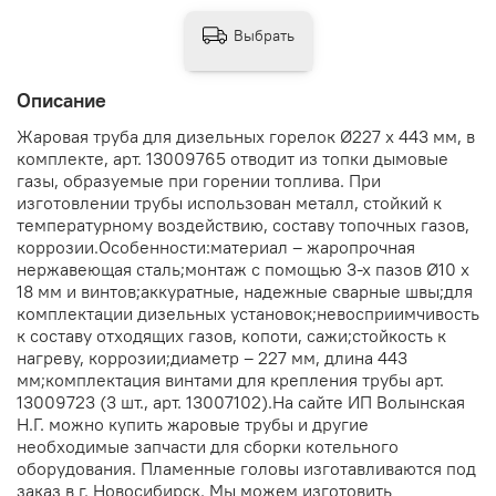
Выбрать
Описание
Жаровая труба для дизельных горелок Ø227 x 443 мм, в
комплекте, арт. 13009765 отводит из топки дымовые
газы, образуемые при горении топлива. При
изготовлении трубы использован металл, стойкий к
температурному воздействию, составу топочных газов,
коррозии.Особенности:материал – жаропрочная
нержавеющая сталь;монтаж с помощью 3-х пазов Ø10 x
18 мм и винтов;аккуратные, надежные сварные швы;для
комплектации дизельных установок;невосприимчивость
к составу отходящих газов, копоти, сажи;стойкость к
нагреву, коррозии;диаметр – 227 мм, длина 443
мм;комплектация винтами для крепления трубы арт.
13009723 (3 шт., арт. 13007102).На сайте ИП Волынская
Н.Г. можно купить жаровые трубы и другие
необходимые запчасти для сборки котельного
оборудования. Пламенные головы изготавливаются под
заказ в г. Новосибирск. Мы можем изготовить