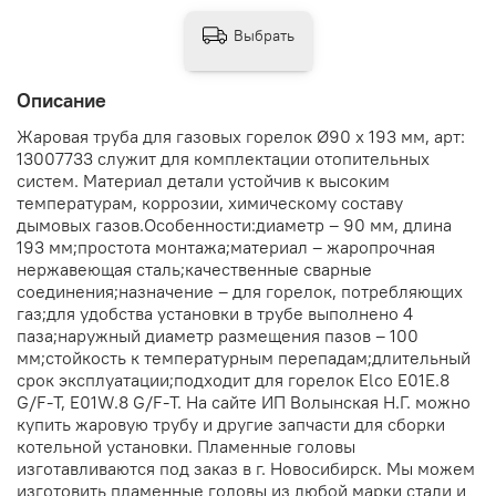
Выбрать
Описание
Жаровая труба для газовых горелок Ø90 x 193 мм, арт:
13007733 служит для комплектации отопительных
систем. Материал детали устойчив к высоким
температурам, коррозии, химическому составу
дымовых газов.Особенности:диаметр – 90 мм, длина
193 мм;простота монтажа;материал – жаропрочная
нержавеющая сталь;качественные сварные
соединения;назначение – для горелок, потребляющих
газ;для удобства установки в трубе выполнено 4
паза;наружный диаметр размещения пазов – 100
мм;стойкость к температурным перепадам;длительный
срок эксплуатации;подходит для горелок Elco E01E.8
G/F-T, E01W.8 G/F-T. На сайте ИП Волынская Н.Г. можно
купить жаровую трубу и другие запчасти для сборки
котельной установки. Пламенные головы
изготавливаются под заказ в г. Новосибирск. Мы можем
изготовить пламенные головы из любой марки стали и