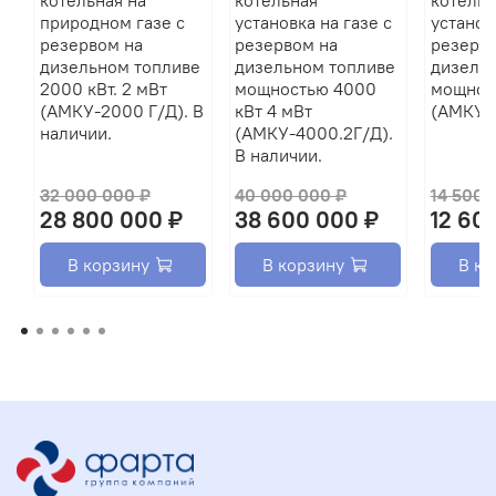
котельная на
котельная
котельн
природном газе с
установка на газе с
установ
резервом на
резервом на
резерво
дизельном топливе
дизельном топливе
дизель
2000 кВт. 2 мВт
мощностью 4000
мощност
(АМКУ-2000 Г/Д). В
кВт 4 мВт
(АМКУ-9
наличии.
(АМКУ-4000.2Г/Д).
В наличии.
32 000 000 ₽
40 000 000 ₽
14 500 
28 800 000 ₽
38 600 000 ₽
12 60
В корзину
В корзину
В ко