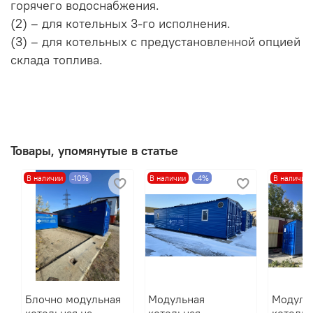
горячего водоснабжения.
(2) – для котельных 3-го исполнения.
(3) – для котельных с предустановленной опцией
склада топлива.
Товары, упомянутые в статье
В наличии
-10%
В наличии
-4%
В наличии
Блочно модульная
Модульная
Модуль