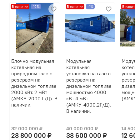
В наличии
-10%
В наличии
-4%
В наличии
Блочно модульная
Модульная
Модуль
котельная на
котельная
котельн
природном газе с
установка на газе с
установ
резервом на
резервом на
резерво
дизельном топливе
дизельном топливе
дизель
2000 кВт. 2 мВт
мощностью 4000
мощност
(АМКУ-2000 Г/Д). В
кВт 4 мВт
(АМКУ-9
наличии.
(АМКУ-4000.2Г/Д).
В наличии.
32 000 000 ₽
40 000 000 ₽
14 500 
28 800 000 ₽
38 600 000 ₽
12 60