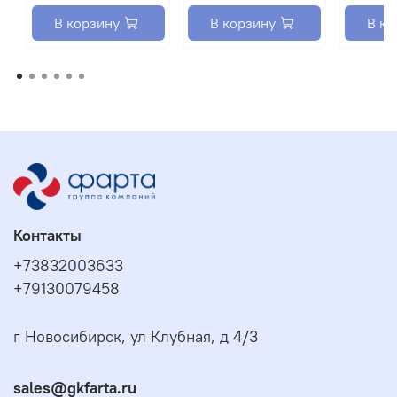
В корзину
В корзину
В ко
Контакты
+73832003633
+79130079458
г Новосибирск, ул Клубная, д 4/3
sales@gkfarta.ru